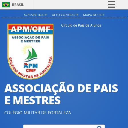
BRASIL
Simplifique!
ACESSIBILIDADE
ALTO CONTRASTE
MAPA DO SITE
A+
A
A-
Comunica BR
Círculo de Pais de Alunos
Participe
Acesso à informação
Legislação
Canais
ASSOCIAÇÃO DE PAIS
E MESTRES
COLÉGIO MILITAR DE FORTALEZA