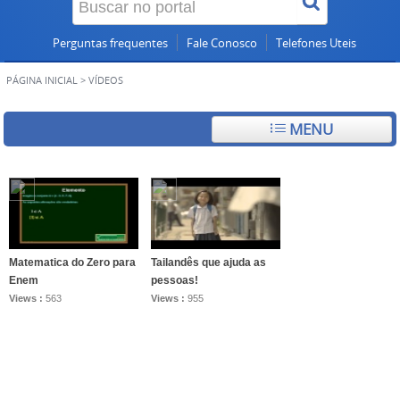
Perguntas frequentes
Fale Conosco
Telefones Uteis
PÁGINA INICIAL
>
VÍDEOS
MENU
Matematica do Zero para
Tailandês que ajuda as
Enem
pessoas!
Views :
563
Views :
955