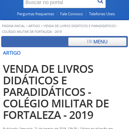
Perguntas frequentes
Fale Conosco
Telefones Uteis
PÁGINA INICIAL
>
ARTIGO
>
VENDA DE LIVROS DIDÁTICOS E PARADIDÁTICOS -
COLÉGIO MILITAR DE FORTALEZA - 2019
MENU
ARTIGO
VENDA DE LIVROS
DIDÁTICOS E
PARADIDÁTICOS -
COLÉGIO MILITAR DE
FORTALEZA - 2019
Publicado: Segunda, 21 de Janeiro de 2019, 13h29
|
Última atualização em