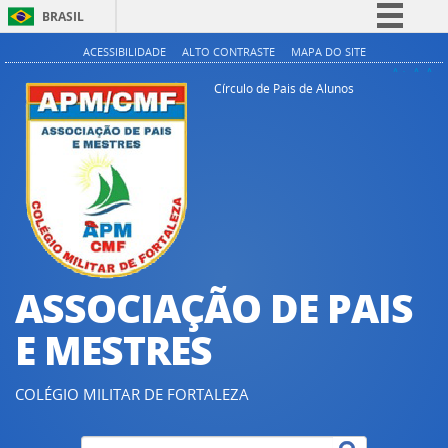
BRASIL
Simplifique!
ACESSIBILIDADE
ALTO CONTRASTE
MAPA DO SITE
A+
A
A-
Comunica BR
Círculo de Pais de Alunos
Participe
Acesso à informação
Legislação
Canais
ASSOCIAÇÃO DE PAIS
E MESTRES
COLÉGIO MILITAR DE FORTALEZA